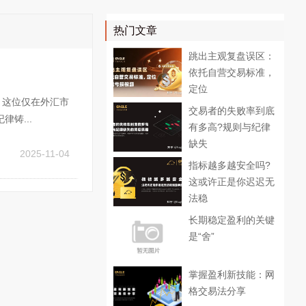
热门文章
跳出主观复盘误区：
依托自营交易标准，
定位
，这位仅在外汇市
交易者的失败率到底
铸...
有多高?规则与纪律
缺失
2025-11-04
指标越多越安全吗?
这或许正是你迟迟无
法稳
长期稳定盈利的关键
是“舍”
掌握盈利新技能：网
格交易法分享