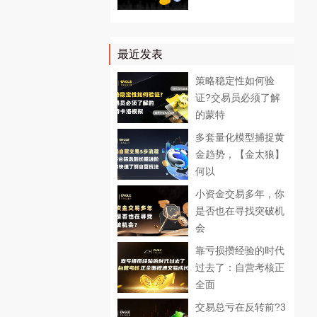
最近发表
策略稳定性如何验
证?交易员必须了解
的蒙特
多套量化模型捕捉黄
金趋势，【金太狼】
何以
小资金交易多年，你
是否也在寻找突破机
会
靠亏损攒经验的时代
过去了：自营考核正
全面
交易总亏在反转前?3