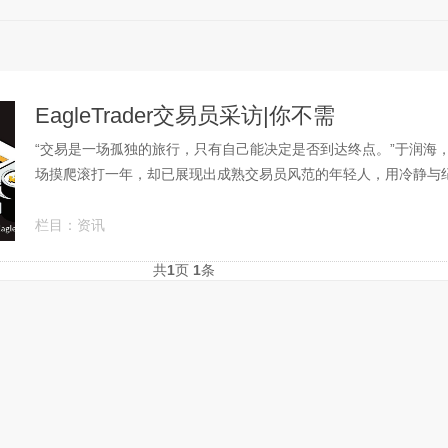
EagleTrader交易员采访|你不需
“交易是一场孤独的旅行，只有自己能决定是否到达终点。”于润海
场摸爬滚打一年，却已展现出成熟交易员风范的年轻人，用冷静与纪律
栏目：
资讯
共
1
页
1
条