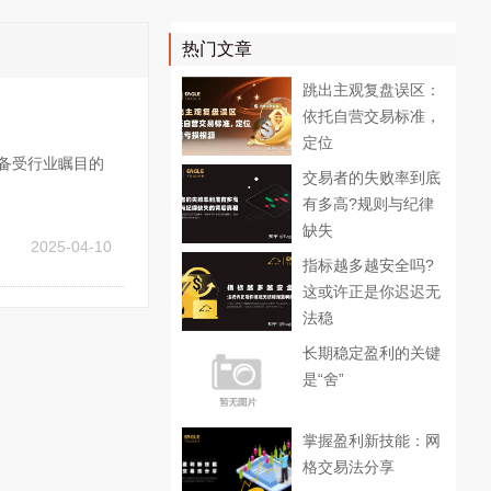
热门文章
跳出主观复盘误区：
依托自营交易标准，
定位
掌握备受行业瞩目的
交易者的失败率到底
有多高?规则与纪律
缺失
2025-04-10
指标越多越安全吗?
这或许正是你迟迟无
法稳
长期稳定盈利的关键
是“舍”
掌握盈利新技能：网
格交易法分享