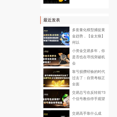
最近发表
多套量化模型捕捉黄
金趋势，【金太狼】
何以
小资金交易多年，你
是否也在寻找突破机
会
靠亏损攒经验的时代
过去了：自营考核正
全面
交易总亏在反转前?3
个信号教你停手观望
交易高手靠什么成