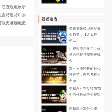
，它直观地展示
包含特定货币的
最近发表
可以更准确地把
多套量化模型捕捉黄
金趋势，【金太狼】
何以
小资金交易多年，你
是否也在寻找突破机
会
靠亏损攒经验的时代
过去了：自营考核正
全面
交易总亏在反转前?3
个信号教你停手观望
交易高手靠什么成