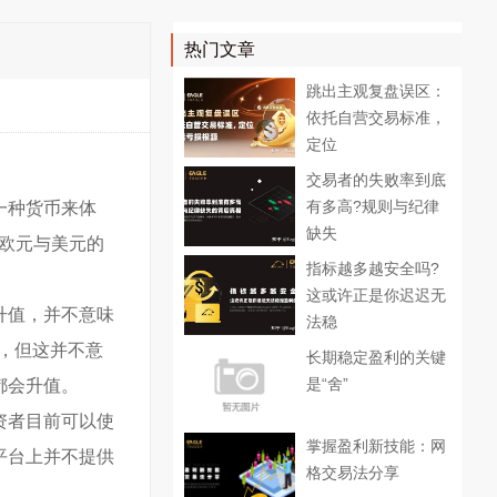
热门文章
跳出主观复盘误区：
依托自营交易标准，
定位
交易者的失败率到底
有多高?规则与纪律
一种货币来体
缺失
了欧元与美元的
指标越多越安全吗?
这或许正是你迟迟无
升值，并不意味
法稳
值，但这并不意
长期稳定盈利的关键
是“舍”
都会升值。
资者目前可以使
掌握盈利新技能：网
平台上并不提供
格交易法分享